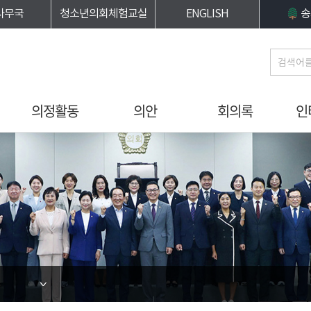
사무국
청소년의회체험교실
ENGLISH
송
의정활동
의안
회의록
인