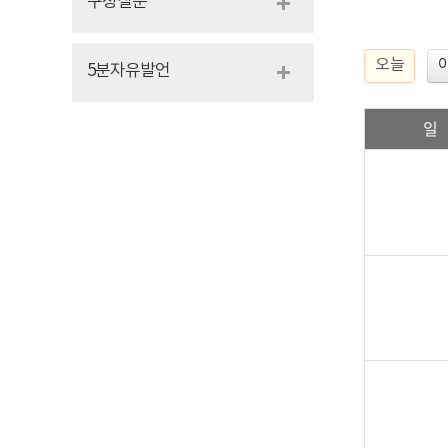
구정질문
오늘
5분자유발언
일