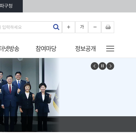
파구청
가
터넷방송
참여마당
정보공개