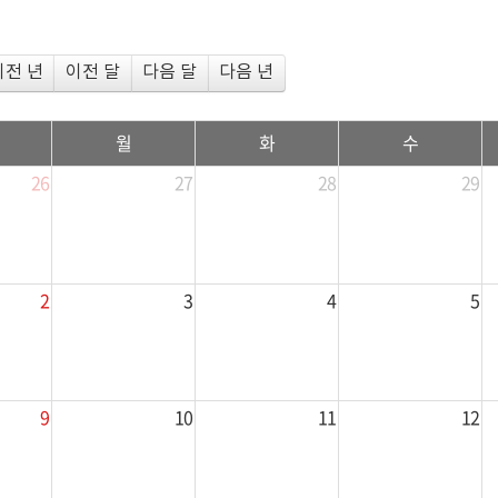
이전 년
이전 달
다음 달
다음 년
월
화
수
26
27
28
29
2
3
4
5
9
10
11
12