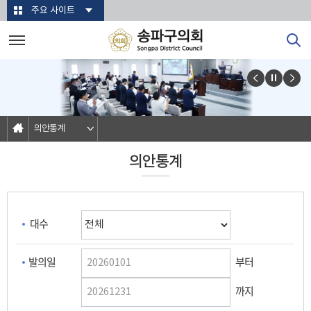
본문바로가기
주요 사이트
의안통계
의안통계
대수
발의일
부터
까지