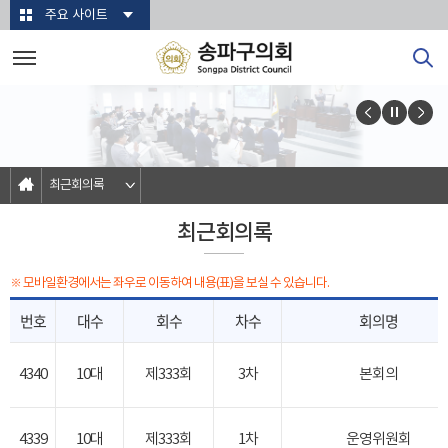
본문바로가기
주요 사이트
최근회의록
최근회의록
※ 모바일환경에서는 좌우로 이동하여 내용(표)을 보실 수 있습니다.
번호
대수
회수
차수
회의명
4340
10대
제333회
3차
본회의
4339
10대
제333회
1차
운영위원회