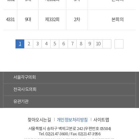
4331
9대
제332회
2차
본회의
1
2
3
4
5
6
7
8
9
10
서울각구의회
전국시·도의회
유관기관
찾아오시는길
개인정보처리방침
사이트맵
서울특별시 송파구 백제고분로 242 (우편번호 05584)
Tel. 02)2147-3600 / Fax. 02)2147-3956