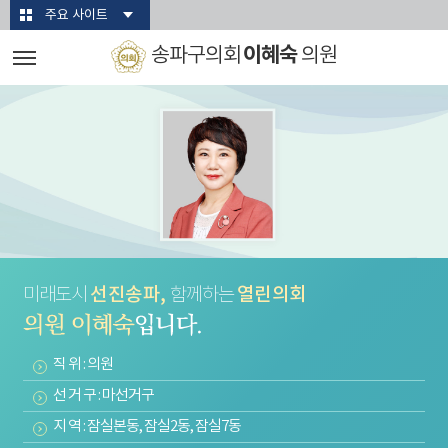
본문바로가기
주요 사이트
이혜숙
송파구의회
의원
선진송파,
열린의회
미래도시
함께하는
직 위 : 의원
선 거 구 : 마선거구
지 역 : 잠실본동, 잠실2동, 잠실7동