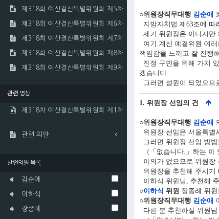
제318회 예산결산특별위원회 제5차
○위원장직무대행
김순애
제318회 예산결산특별위원회 제6차
지방자치법 제63조에 따라
제가 위원장은 아니지만 
제318회 예산결산특별위원회 제7차
여기 계신 예결위원 여러분
제318회 예산결산특별위원회 제8차
책임감을 느끼고 잘 진행
진정 구민을 위해 가치 있
제318회 예산결산특별위원회 제9차
겠습니다.
그러면 성원이 되었으므로
관련 영상
1. 위원장 선임의 건
제318차 예산결산특별위원회 제1차
○위원장직무대행
김순애
위원장 선임은 서울특별시 
관련 의안
그러면 위원장 선임 방법
(「없습니다.」하는 이 
이의가 없으므로 위원장 
발언의원 목록
위원장을 추천해 주시기 
김순애
이하식 위원님, 추천해 
○
이하식
위원
장종례 위원
이하식
○위원장직무대행
김순애
장종례
다른 분 추천하실 위원님