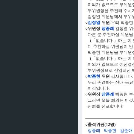
이의가 없으므로 부위원장
부위원장을 추천해 주시
김정열 위원님께서 부위원
○
김정열
위원
우리 박종현
○위원장
장종례
김정열 위
다른 분 추천하실 위원님
(「없습니다.」하는 이 
더 추천하실 위원님이 안
박종현 위원님을 부위원장
(「없습니다.」하는 이 
이의가 없으므로 예산결산
부위원장으로 선임되신 박
○
박종현
위원
감사합니다.
우리 존경하는 선배·동료
이상입니다.
○위원장
장종례
박종현 부
그러면 오늘 회의는 이것으로
산회를 선포합니다.
○출석위원(12명)
장종례
박종현
김순애