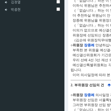
(「없습니다.」하는 이 
김정열
이하식 위원님은 추천하시
박종현
(「없습니다.」하는 이 
더 추천하실 위원님이 안
장종례 위원님을 위원장으
(「없습니다.」하는 이 
이의가 없으므로 예산결산
위원장에 선임되신 장종례
(김순애 위원장직무대행,
○위원장
장종례
안녕하십니
부족한 본 위원을 예산결
예산결산위원회가 기간은 
우리 선배 4선·3선·재선
예산결산특별위원회는 각 
립니다.
이어 의사일정에 따라 본
2. 부위원장 선임의 건
○위원장
장종례
의사일정 
부위원장 선임은 서울특별
그러면 부위원장 선임 방
(「없습니다.」하는 이 