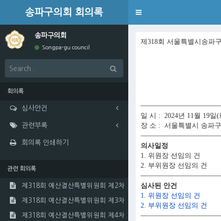
송파구의회 회의록
Toggle
navigation
송파구의회
제318회 서울특별시송파
Songpa-gu council
회의록
심사안건
일 시 : 2024년 11월 19
관련부록
장 소 : 서울특별시 송파
회의록 인쇄하기
의사일정
1. 위원장 선임의 건
2. 부위원장 선임의 건
관련 회의록
심사된 안건
제318회 예산결산특별위원회 제2차
1. 위원장 선임의 건
제318회 예산결산특별위원회 제3차
2. 부위원장 선임의 건
제318회 예산결산특별위원회 제4차