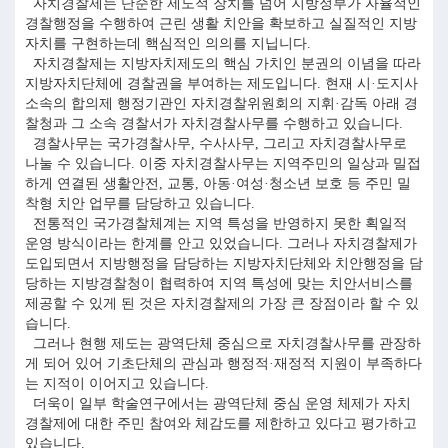
자치경찰제는 단순한 제도적 장치를 넘어 지방정부가 자율적인
경찰행정을 수행하여 근린 생활 치안을 확보하고 실질적인 지방
자치를 구현하는데 핵심적인 의의를 지닙니다.
자치경찰제는 지방자치제도의 핵심 가치인 분권의 이념을 따라
지방자치단체에 경찰권을 부여하는 제도입니다. 현재 시·도지사
소속의 합의제 행정기관인 자치경찰위원회의 지휘·감독 아래 경
찰청과 그 소속 경찰서가 자치경찰사무를 수행하고 있습니다.
경찰사무는 국가경찰사무, 수사사무, 그리고 자치경찰사무로
나눌 수 있습니다. 이중 자치경찰사무는 지역주민의 일상과 밀접
하게 연결된 생활안전, 교통, 아동·여성·청소년 보호 등 주민 밀
착형 치안 업무를 담당하고 있습니다.
전통적인 국가경찰체계는 지역 특성을 반영하지 못한 획일적
운영 방식이라는 한계를 안고 있었습니다. 그러나 자치경찰제가
도입되면서 지방행정을 담당하는 지방자치단체와 치안행정을 담
당하는 지방경찰청이 협력하여 지역 특성에 맞는 치안서비스를
제공할 수 있게 된 것은 자치경찰제의 가장 큰 장점이라 할 수 있
습니다.
그러나 현행 제도는 광역단체 중심으로 자치경찰사무를 관장하
게 되어 있어 기초단체의 관심과 행정적·재정적 지원이 부족하다
는 지적이 이어지고 있습니다.
더욱이 일부 학술연구에서는 광역단체 중심 운영 체제가 자치
경찰제에 대한 주민 참여와 체감도를 제한하고 있다고 평가하고
있습니다.