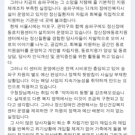
그러나 지금의 송파구에는 그 소망을 지탱해 줄 기본적인 지원
체계조차 부족한 실정입니다. 송파구에는 51개의 장애인복지시
설이 운영되고 있지만 정신질환자의 자립과 회복을 직접적으로
지원하는 기관은 네 곳에 불과합니다.
현재 서울시에는 마포구, 관악구와 함께 송파구에도 정신장애
동료지원센터가 설치되어 운영되고 있습니다. 정신장애동료지원
센터에서는 정신질환을 경험한 당사자들이 자발적으로 모여 서
로의 이야기를 나누고, 공감하고, 회복을 지원하는 공간인 동료
지원쉼터를 운영하고 개인별 자립지원, 동료지원가 양성 및 동료
상담, 당사자 인식개선 및 권익증진을 위한 활동을 하고 있습니
다.
그러나 이 센터의 운영예산은 전액 시비로만 충당되고 있어 송
파구 차원의 별도 예산 편성이나 정책적 뒷받침이 사실상 부재한
상황입니다. 이는 해당 사업의 지속가능성을 취약하게 만드는 요
인으로 작용하고 있습니다.
구청장님께서는 취임 이후 ‘약자와의 동행’을 강조해오셨습니
다. 실제로도 다른 복지 영역에서는 이것이 조금씩 구현되고 있
다고 생각합니다. 그러나 정신장애인 관련해서는 정신건강복지
센터 운영을 제외하면 구 차원의 정책과 예산 배분이 거의 없는
실정입니다.
그 사이 많은 당사자들이 퇴소 후 자립기반 없이 재입소와 재입
원을 반복하고 위기상황에 개입할 체계가 없어 가족에게 돌봄 부
담이 전가되며 주거·일상생활·취업지원 부재로 사회적 고립과 빈