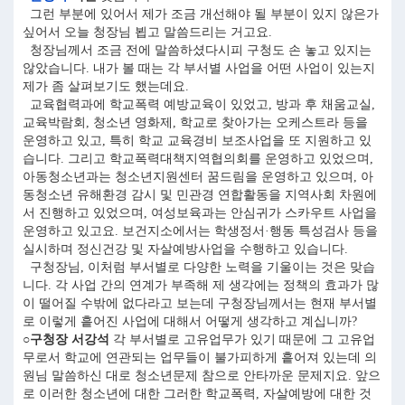
그런 부분에 있어서 제가 조금 개선해야 될 부분이 있지 않은가
싶어서 오늘 청장님 뵙고 말씀드리는 거고요.
청장님께서 조금 전에 말씀하셨다시피 구청도 손 놓고 있지는
않았습니다. 내가 볼 때는 각 부서별 사업을 어떤 사업이 있는지
제가 좀 살펴보기도 했는데요.
교육협력과에 학교폭력 예방교육이 있었고, 방과 후 채움교실,
교육박람회, 청소년 영화제, 학교로 찾아가는 오케스트라 등을
운영하고 있고, 특히 학교 교육경비 보조사업을 또 지원하고 있
습니다. 그리고 학교폭력대책지역협의회를 운영하고 있었으며,
아동청소년과는 청소년지원센터 꿈드림을 운영하고 있으며, 아
동청소년 유해환경 감시 및 민관경 연합활동을 지역사회 차원에
서 진행하고 있었으며, 여성보육과는 안심귀가 스카우트 사업을
운영하고 있고요. 보건지소에서는 학생정서·행동 특성검사 등을
실시하며 정신건강 및 자살예방사업을 수행하고 있습니다.
구청장님, 이처럼 부서별로 다양한 노력을 기울이는 것은 맞습
니다. 각 사업 간의 연계가 부족해 제 생각에는 정책의 효과가 많
이 떨어질 수밖에 없다라고 보는데 구청장님께서는 현재 부서별
로 이렇게 흩어진 사업에 대해서 어떻게 생각하고 계십니까?
○구청장 서강석
각 부서별로 고유업무가 있기 때문에 그 고유업
무로서 학교에 연관되는 업무들이 불가피하게 흩어져 있는데 의
원님 말씀하신 대로 청소년문제 참으로 안타까운 문제지요. 앞으
로 이러한 청소년에 대한 그러한 학교폭력, 자살예방에 대한 것