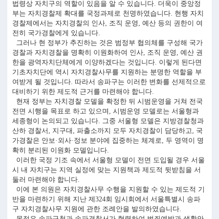
법령상 자치구의 역할이 있음을 알 수 있습니다. 더욱이 중앙정
부는 자치경찰제 확대를 국정과제로 천명하였습니다. 현행 자치
경찰제에서는 자치경찰의 인사, 조직 운영, 예산 등의 권한이 여
전히 국가경찰에게 있습니다.
그러나 현 정부가 추진하는 것은 범정부 협의체를 구성해 국가
경찰과 자치경찰을 명확히 이원화하여 인사, 조직 운영, 예산 권
한을 광역자치단체에게 이양하겠다는 것입니다. 이렇게 된다면
기초자치단에 역시 자치경찰사무를 지원하는 분명한 역할을 부
여받게 될 것입니다. 따라서 송파구는 이러한 변화를 선제적으로
대비하기 위한 제도적 근거를 마련해야 합니다.
현재 정부는 자치경찰 모델을 확정한 뒤 시범운영을 거쳐 전국
전면 시행을 목표로 하고 있으며, 시범운영 모델로는 서울형과
세종형이 논의되고 있습니다. 그중 서울형 모델은 지방경찰청과
산하 경찰서, 지구대, 파출소까지 모두 자치경찰이 담당하고, 국
가경찰은 안보·외사·정보 분야에 집중하는 체계로, 두 영역이 명
확히 분리된 이원화 모델입니다.
이러한 국정 기조 속에서 서울형 모델이 전면 도입될 경우 서울
시 내 자치구는 지역 실정에 맞는 지원책과 제도적 뒷받침을 서
둘러 마련해야 합니다.
이에 본 의원은 자치경찰사무 수행을 지원할 수 있는 제도적 기
반을 마련하기 위해 지난 제324회 임시회에서 서울특별시 송파
구 자치경찰사무 지원에 관한 조례안을 발의하였습니다.
목적은 송파구청과 송파경찰서가 협력하여 범죄예방과 생활안