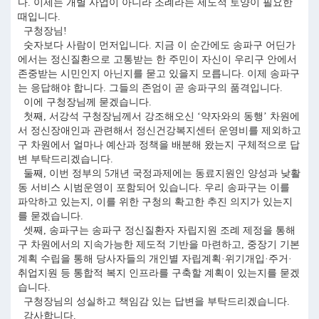
다. 이제는 개별 사업이 아니라 조례라는 제도적 토양이 필요한
때입니다.
구청장님!
숫자보다 사람이 먼저입니다. 지금 이 순간에도 송파구 어딘가
에서는 정신질환으로 고통받는 한 주민이 자신이 우리구 안에서
존중받는 시민인지 아닌지를 묻고 있을지 모릅니다. 이제 송파구
는 응답해야 합니다. 그들의 존엄이 곧 송파구의 품격입니다.
이에 구청장님께 묻겠습니다.
첫째, 서강석 구청장님께서 강조해오신 ‘약자와의 동행’ 차원에
서 정신장애인과 관련해서 정신건강복지센터 운영비를 제외하고
구 차원에서 얼마나 예산과 정책을 배분해 왔는지 구체적으로 답
변 부탁드리겠습니다.
둘째, 이번 정부의 5개년 국정과제에는 동료지원인 양성과 낮활
동 서비스 시범운영이 포함되어 있습니다. 우리 송파구는 이를
파악하고 있는지, 이를 위한 구청의 확고한 추진 의지가 있는지
를 묻겠습니다.
셋째, 송파구는 송파구 정신질환자 자립지원 조례 제정을 통해
구 차원에서의 지속가능한 제도적 기반을 마련하고, 중장기 기본
계획 수립을 통해 당사자들의 개인별 자립계획·위기개입·주거·
취업지원 등 통합적 복지 인프라를 구축할 계획이 있는지를 묻겠
습니다.
구청장님의 성실하고 책임감 있는 답변을 부탁드리겠습니다.
감사합니다.