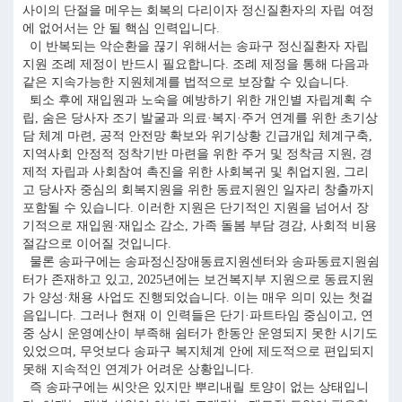
사이의 단절을 메우는 회복의 다리이자 정신질환자의 자립 여정
에 없어서는 안 될 핵심 인력입니다.
이 반복되는 악순환을 끊기 위해서는 송파구 정신질환자 자립
지원 조례 제정이 반드시 필요합니다. 조례 제정을 통해 다음과
같은 지속가능한 지원체계를 법적으로 보장할 수 있습니다.
퇴소 후에 재입원과 노숙을 예방하기 위한 개인별 자립계획 수
립, 숨은 당사자 조기 발굴과 의료·복지·주거 연계를 위한 초기상
담 체계 마련, 공적 안전망 확보와 위기상황 긴급개입 체계구축,
지역사회 안정적 정착기반 마련을 위한 주거 및 정착금 지원, 경
제적 자립과 사회참여 촉진을 위한 사회복귀 및 취업지원, 그리
고 당사자 중심의 회복지원을 위한 동료지원인 일자리 창출까지
포함될 수 있습니다. 이러한 지원은 단기적인 지원을 넘어서 장
기적으로 재입원·재입소 감소, 가족 돌봄 부담 경감, 사회적 비용
절감으로 이어질 것입니다.
물론 송파구에는 송파정신장애동료지원센터와 송파동료지원쉼
터가 존재하고 있고, 2025년에는 보건복지부 지원으로 동료지원
가 양성·채용 사업도 진행되었습니다. 이는 매우 의미 있는 첫걸
음입니다. 그러나 현재 이 인력들은 단기·파트타임 중심이고, 연
중 상시 운영예산이 부족해 쉼터가 한동안 운영되지 못한 시기도
있었으며, 무엇보다 송파구 복지체계 안에 제도적으로 편입되지
못해 지속적인 연계가 어려운 상황입니다.
즉 송파구에는 씨앗은 있지만 뿌리내릴 토양이 없는 상태입니