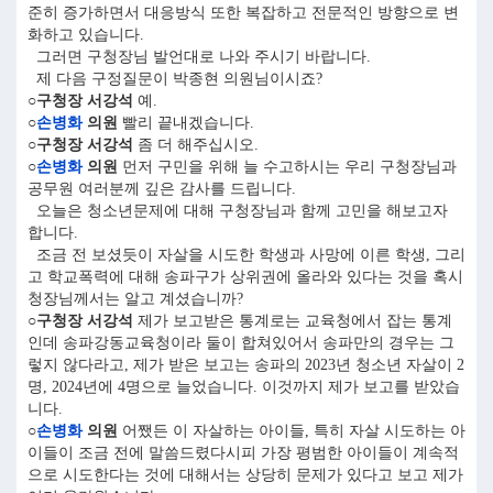
준히 증가하면서 대응방식 또한 복잡하고 전문적인 방향으로 변
화하고 있습니다.
그러면 구청장님 발언대로 나와 주시기 바랍니다.
제 다음 구정질문이 박종현 의원님이시죠?
○구청장 서강석
예.
○
손병화
의원
빨리 끝내겠습니다.
○구청장 서강석
좀 더 해주십시오.
○
손병화
의원
먼저 구민을 위해 늘 수고하시는 우리 구청장님과
공무원 여러분께 깊은 감사를 드립니다.
오늘은 청소년문제에 대해 구청장님과 함께 고민을 해보고자
합니다.
조금 전 보셨듯이 자살을 시도한 학생과 사망에 이른 학생, 그리
고 학교폭력에 대해 송파구가 상위권에 올라와 있다는 것을 혹시
청장님께서는 알고 계셨습니까?
○구청장 서강석
제가 보고받은 통계로는 교육청에서 잡는 통계
인데 송파강동교육청이라 둘이 합쳐있어서 송파만의 경우는 그
렇지 않다라고, 제가 받은 보고는 송파의 2023년 청소년 자살이 2
명, 2024년에 4명으로 늘었습니다. 이것까지 제가 보고를 받았습
니다.
○
손병화
의원
어쨌든 이 자살하는 아이들, 특히 자살 시도하는 아
이들이 조금 전에 말씀드렸다시피 가장 평범한 아이들이 계속적
으로 시도한다는 것에 대해서는 상당히 문제가 있다고 보고 제가