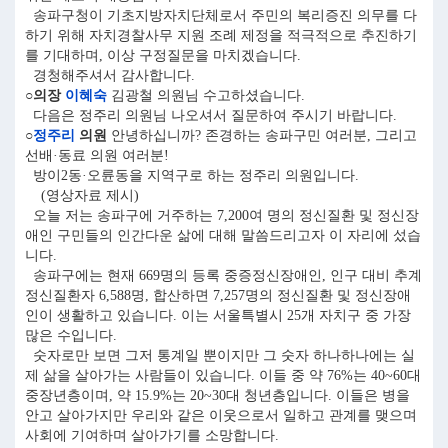
송파구청이 기초지방자치단체로서 주민의 복리증진 의무를 다
하기 위해 자치경찰사무 지원 조례 제정을 적극적으로 추진하기
를 기대하며, 이상 구정질문을 마치겠습니다.
경청해주셔서 감사합니다.
○의장
이혜숙
김광철 의원님 수고하셨습니다.
다음은 정주리 의원님 나오셔서 질문하여 주시기 바랍니다.
○
정주리
의원
안녕하십니까? 존경하는 송파구민 여러분, 그리고
선배·동료 의원 여러분!
방이2동·오륜동을 지역구로 하는 정주리 의원입니다.
(영상자료 제시)
오늘 저는 송파구에 거주하는 7,200여 명의 정신질환 및 정신장
애인 구민들의 인간다운 삶에 대해 말씀드리고자 이 자리에 섰습
니다.
송파구에는 현재 669명의 등록 중증정신장애인, 인구 대비 추계
정신질환자 6,588명, 합산하면 7,257명의 정신질환 및 정신장애
인이 생활하고 있습니다. 이는 서울특별시 25개 자치구 중 가장
많은 수입니다.
숫자로만 보면 그저 통계일 뿐이지만 그 숫자 하나하나에는 실
제 삶을 살아가는 사람들이 있습니다. 이들 중 약 76%는 40~60대
중장년층이며, 약 15.9%는 20~30대 청년층입니다. 이들은 병을
안고 살아가지만 우리와 같은 이웃으로서 일하고 관계를 맺으며
사회에 기여하며 살아가기를 소망합니다.