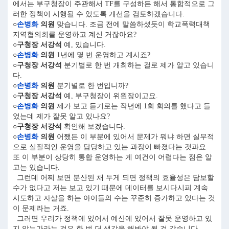
에서는 부구청장이 주관해서 TF를 구성하든 해서 통합적으로 그
러한 정책이 시행될 수 있도록 개선을 검토하겠습니다.
○
손병화
의원
맞습니다. 조금 전에 말씀하셨듯이 학교폭력대책
지역협의회를 운영하고 계신 거잖아요?
○구청장 서강석
예, 있습니다.
○
손병화
의원
1년에 몇 번 운영하고 계시죠?
○구청장 서강석
분기별로 한 번 개최하는 걸로 제가 알고 있습니
다.
○
손병화
의원
분기별로 한 번입니까?
○구청장 서강석
예, 부구청장이 위원장이고요.
○
손병화
의원
제가 보고 듣기로는 작년에 1회 회의를 했다고 들
었는데 제가 잘못 알고 있나요?
○구청장 서강석
확인해 보겠습니다.
○
손병화
의원
어쨌든 이 부분에 있어서 문제가 뭐냐 하면 실무적
으로 실질적인 운영을 담당하고 있는 과장이 빠졌다는 것과요.
또 이 부분이 상당히 통합 운영하는 게 여건이 어렵다는 점은 알
고는 있습니다.
그런데 어찌 보면 분산된 채 두게 되면 정책의 효율성은 담보할
수가 없다고 저는 보고 있기 때문에 데이터를 보시다시피 계속
시도하고 자살을 하는 아이들의 수는 꾸준히 증가하고 있다는 것
이 문제라는 거죠.
그러면 우리가 정책에 있어서 예산에 있어서 잘못 운영하고 있
지 않는가라는 것은 한 번 더 생각을 해봐야 될 것 같습니다.