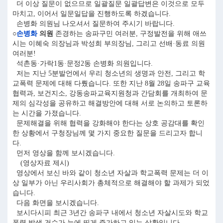
더 이상 질문이 없으므로 일괄질문 일괄답변은 이것으로 모두
마치고, 이어서 일문일답을 진행하도록 하겠습니다.
손병화 의원님 나오셔서 질문하여 주시기 바랍니다.
○
손병화
의원
존경하는 송파구민 여러분, 구정발전을 위해 애쓰
시는 이혜숙 의장님과 박성희 부의장님, 그리고 선배·동료 의원
여러분!
석촌동·가락1동·문정2동 손병화 의원입니다.
저는 지난 5분발언에서 우리 청소년의 생명과 안전, 그리고 학
교폭력 문제에 대해 다뤘습니다. 또한 지난 8월 28일 송파구 교육
협력과, 보건지소, 강동송파교육지원청과 간담회를 개최하여 문
제의 심각성을 공유하고 해결방안에 대해 서로 논의하고 토론하
는 시간을 가졌습니다.
문제해결을 위해 협력을 강화해야 한다는 상호 공감대를 확인
한 상황에서 구청장님께 몇 가지 중요한 질문을 드리고자 합니
다.
먼저 영상을 함께 보시겠습니다.
(영상자료 제시)
영상에서 보신 바와 같이 청소년 자살과 학교폭력 문제는 더 이
상 일부가 아닌 우리사회가 총체적으로 해결해야 할 과제가 되었
습니다.
다음 화면을 보시겠습니다.
보시다시피 최근 3년간 송파구 내에서 청소년 자살시도와 학교
폭력 발생 건수가 눈에 띄게 증가하고 있는 상황입니다.