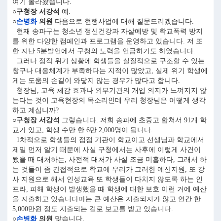
여기 올라왔습니다.
○구청장 서강석
예.
○
손병화
의원
다음으로 현행사업에 대해 질문드리겠습니다.
현재 송파구는 청소년 정신건강과 자살예방 및 학교폭력 방지
를 위한 다양한 캠페인과 프로그램을 운영하고 있습니다. 저 또
한 지난 5분발언에서 구청의 노력을 언급하기도 하였습니다.
그러나 정작 위기 상황에 학생들을 실질적으로 구조할 수 있는
창구나 대응체계가 부족하다는 지적이 많았고, 실제 위기 학생에
게는 도움의 손길이 와닿지 않는 경우가 많다고 합니다.
청장님, 교육 체감 효과나 외부기관의 개입 의지가 느껴지지 않
는다는 것이 교육현장의 목소리인데 우리 청장님은 어떻게 생각
하고 계십니까?
○구청장 서강석
그렇습니다. 저희 송파에 초중고 합쳐서 91개 학
교가 있고, 학생 수만 한 6만 2,000명이 됩니다.
1차적으로 학생들의 접점 기관이 학교이고 선생님과 학교에서
제일 먼저 알기 때문에 사실 구청에서는 사후에 이렇게 사건이
됐을 때 대처하는, 사전적 대처가 사실 조금 미흡하다, 그래서 하
는 것들이 좀 간접적으로 학교에 우리가 그러한 예산지원, 또 강
사 지원으로 해서 인성교육 또 학생들이 다치지 않도록 하는 인
프라, 피해 학생이 발생했을 때 학생에 대한 보호 이런 거에 예산
을 지출하고 있습니다마는 큰 예산은 지출되지가 않고 연간 한
5,000만원 정도 지출되는 걸로 보고를 받고 있습니다.
○
손병화
의원
맞습니다.