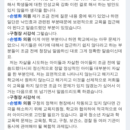
해서 학생들에 대한 인성교육 강화 이런 걸로 해서 하는 방안도
있지 않을까 생각을 합니다.
○
손병화
의원
제가 조금 전에 질문 내용 중에 뭐가 있었냐 하면
일단은 낙인효과 관련된 부분때문에 보편적으로 교육을 접근해
야 된다고 말씀드렸던 부분이 있었습니다.
○구청장 서강석
그렇습니다.
○
손병화
의원
이게 어떤 부분이냐 하면 학교에서는 아무 문제가
없으니 자기들은 여기에 대해서 접근하기 쉽지 않다라고 하는 부
분들이 조금 전에 청장님 말씀하신 대로 그게 정확한 말씀이신데
요.
저는 자살을 시도하는 아이들과 자살한 아이들이 조금 전에 말
씀드렸다시피 정신적으로 정말 정상적인 아이들 대부분이 자살
을 한 부분인데, 저는 표면적으로 나타나지 않는다고 해가지고
학교에서 원하지 않는다고 해가지고 이것을 선제적으로 저희들
이 교육을 하지 않으면 조금 더 문제가 있지 않겠는가 싶어서 이
거는 다음으로 또 넘기면서 말씀드리도록 하겠습니다.
○구청장 서강석
예.
○
손병화
의원
구청의 정책이 현장에서 작동되고 있지 않다면 간
극을 해소하기 위해 교육지원청, 학교와 협의하여 적극적으로 여
러 아이디어로 고민할 필요가 있습니다. 결국 청소년 자살과 학
교폭력 문제는 교육청, 학교, 구청, 보건소, 경찰 등 여러 기관이
동시에 관여해야 될 복합적 과제입니다.