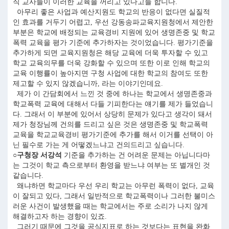
직 교사들이 이러한 교육을 꺼리고 있다고들 합니다.
아무리 좋은 사업과 예산지원도 학교의 반응이 없다면 실질적
인 효과를 거두기 어렵고, 우선 강동송파교육지원청에서 제안한
부분은 학교에 배정되는 교육경비 지원에 있어 생명존중 및 학교
폭력 교육을 평가 기준에 추가하자는 것이었습니다. 평가기준을
추가하게 되면 교육지원청은 해당 교육에 더욱 투자할 수 있고
학교 교육의무를 더욱 강화할 수 있으며 또한 이로 인해 학교의
교육 이행률이 높아지면 구청 사업에 대한 학교의 참여도 또한
제고할 수 있지 않겠습니까, 라는 이야기인데요.
제가 이 간담회에서 느낀 것 중에 하나는 학교에서 생명존중과
학교폭력 교육에 대해서 다들 기피한다는 얘기를 제가 들었습니
다. 그래서 이 부분에 있어서 상당히 문제가 있다고 생각이 돼서
제가 청장님께 건의를 드리고 싶은 것은 생명존중 및 학교폭력
교육을 학교교육경비 평가기준에 추가를 해서 이거를 선택이 아
닌 필수로 가는 게 어떻겠느냐고 건의드리고 싶습니다.
○구청장 서강석
기준을 추가하는 건 어려운 문제는 아닙니다마
는 그것이 학교 측으로부터 환영을 받느냐 여부는 또 별개인 것
같습니다.
왜냐하면 학교마다 우선 우리 학교는 아무런 폭력이 없다, 교육
이 잘되고 있다, 그래서 일반적으로 학교폭력이나 그러한 불미스
러운 사건이 발생했을 때는 학교에서는 주로 소리가 나지 않게
해결하고자 하는 경향이 있죠.
그러기 때문에 그것을 공식지표로 하는 것보다는 표현을 완화