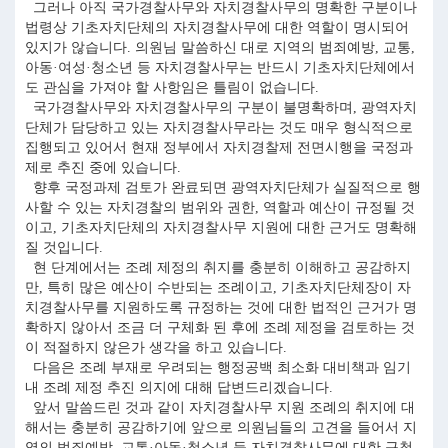
그러나 아직 국가경찰사무와 자치경찰사무의 명확한 구분이나
법령상 기초자치단체의 자치경찰사무에 대한 역할이 명시되어
있지가 않습니다. 의원님 말씀하신 대로 지역의 범죄예방, 교통,
아동·여성·청소년 등 자치경찰사무는 반드시 기초자치단체에서
도 관심을 가져야 할 사항임은 틀림이 없습니다.
국가경찰사무와 자치경찰사무의 구분이 불명확하며, 광역자치
단체가 담당하고 있는 자치경찰사무라는 것도 매우 형식적으로
집행되고 있어서 현재 정부에서 자치경찰제 전면시행을 국정과
제로 추진 중에 있습니다.
향후 국정과제 검토가 완료되면 광역자치단체가 실질적으로 행
사할 수 있는 자치경찰의 범위와 권한, 역할과 예산이 규정될 것
이고, 기초자치단체의 자치경찰사무 지원에 대한 근거도 명확해
질 것입니다.
현 단계에서는 조례 제정의 취지를 충분히 이해하고 공감하지
만, 특히 많은 예산이 수반되는 조례이고, 기초자치단체장이 자
치경찰사무를 지원하도록 규정하는 것에 대한 법적인 근거가 명
확하지 않아서 조금 더 구체화 된 후에 조례 제정을 검토하는 것
이 적절하지 않은가 생각을 하고 있습니다.
다음은 조례 부재로 우려되는 행정공백 최소화 대비책과 임기
내 조례 제정 추진 의지에 대해 답변드리겠습니다.
앞서 말씀드린 것과 같이 자치경찰사무 지원 조례의 취지에 대
해서는 충분히 공감하기에 앞으로 의원님들의 고견을 들어서 지
역의 범죄예방, 교통·아동·청소년 등 자치경찰사무에 대한 구청