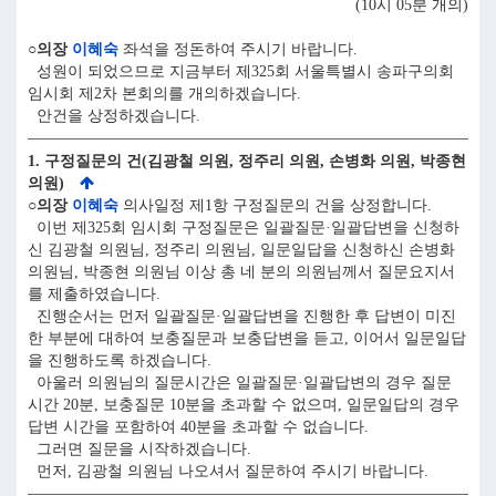
(10시 05분 개의)
○의장
이혜숙
좌석을 정돈하여 주시기 바랍니다.
성원이 되었으므로 지금부터 제325회 서울특별시 송파구의회
임시회 제2차 본회의를 개의하겠습니다.
안건을 상정하겠습니다.
1. 구정질문의 건(김광철 의원, 정주리 의원, 손병화 의원, 박종현
의원)
○의장
이혜숙
의사일정 제1항 구정질문의 건을 상정합니다.
이번 제325회 임시회 구정질문은 일괄질문·일괄답변을 신청하
신 김광철 의원님, 정주리 의원님, 일문일답을 신청하신 손병화
의원님, 박종현 의원님 이상 총 네 분의 의원님께서 질문요지서
를 제출하였습니다.
진행순서는 먼저 일괄질문·일괄답변을 진행한 후 답변이 미진
한 부분에 대하여 보충질문과 보충답변을 듣고, 이어서 일문일답
을 진행하도록 하겠습니다.
아울러 의원님의 질문시간은 일괄질문·일괄답변의 경우 질문
시간 20분, 보충질문 10분을 초과할 수 없으며, 일문일답의 경우
답변 시간을 포함하여 40분을 초과할 수 없습니다.
그러면 질문을 시작하겠습니다.
먼저, 김광철 의원님 나오셔서 질문하여 주시기 바랍니다.