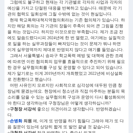
그럼에도 불구하고 현재는 각 기관별로 각자의 사업과 각자의
예산을 가지고 단절된 대응을 반복하고 있습니다. 때문에 각 기
관의 협력도 일회성에 그칠 수밖에 없는 것이 현실입니다.
현재 학교폭력대책지역협의회라는 기존 협의체가 있습니다. 하
지만 해당 회의는 각 기관의 장들이 주축이 되어 큰 그림을 진행
을 하는 것입니다. 하지만 이것으로만 부족합니다. 제가 조금 전
에도 말씀드렸다시피 2024년에 한 번 열렸고, 여기에는 실질적으
로 일을 하는 실무과장들이 빠져있다는 것이 문제가 뭐냐 하면
이게 실무영역까지 제대로 반영되지 않다고 얘기를 들었습니다.
그래서 서울특별시 송파구 학교폭력 예방 및 대책에 관한 조례
에 따르면 이런 협의회의 업무를 효율적으로 추진하기 위해 필요
한 경우 실무협의회를 구성 및 운영할 수 있다고 되어 있습니다.
제가 알기로는 이게 2019년까지 개최했었고 2022년에 비상설화
로 전환했다고 했습니다.
어떤 사유인지 모르지만 사회적으로 심각성에 대두된 만큼 청
장님께 묻겠는데요. 현장에서 청소년과 직접 마주하는 분들의 목
소리를 담을 수 있는 실무협의회 구성과 운영이 다시 활성화되어
야 한다고 생각하는데 구청장님은 어떻게 생각하십니까?
○구청장 서강석
좋으신 의견이라고 생각합니다. 반영하겠습니
다.
○
손병화
의원
예, 이게 또 반영을 하기 힘들다 그래야 제가 또 다
음 질문이 있는데 상당히 짧게 또 발언 끝낼 것 같습니다.
○구청장 서강석
적극 반영합니다, 좋으신 의견은.