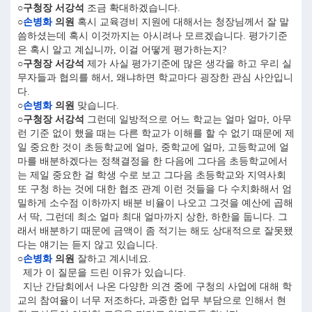
○구청장 서강석
조금 확대하겠습니다.
○
손병화
의원
혹시 교육경비 지원에 대해서는 청장님께서 잘 말
씀하셨는데 혹시 이것까지는 아시려나 모르겠습니다. 평가기준
은 혹시 알고 계십니까, 이걸 어떻게 평가하는지?
○구청장 서강석
제가 사실 평가기준에 많은 생각을 하고 우리 실
무자들과 협의를 해서, 왜냐하면 학교마다 굉장한 관심 사안입니
다.
○
손병화
의원
맞습니다.
○구청장 서강석
그런데 일방적으로 어느 학교는 얼마 얼마, 아무
런 기준 없이 했을 때는 다른 학교가 이해를 할 수 없기 때문에 제
일 중요한 것이 초등학교에 얼마, 중학교에 얼마, 고등학교에 얼
마를 배분하겠다는 정책결정을 한 다음에 그다음 초등학교에서
는 제일 중요한 걸 학생 수로 보고 그다음 초등학교와 지역사회
또 구청 하는 것에 대한 협조 관계 이런 것들을 다 수치화해서 엄
밀하게 소수점 이하까지 배분 비율이 나오고 그것을 예산에 곱해
서 딱, 그런데 최소 얼마 최대 얼마까지 상한, 하한을 둡니다. 그
래서 배분하기 때문에 금액이 좀 적기는 해도 상대적으로 잘못됐
다는 얘기는 듣지 않고 있습니다.
○
손병화
의원
잘하고 계시네요.
제가 이 질문을 드린 이유가 있습니다.
지난 간담회에서 나온 다양한 의견 중에 구청의 사업에 대해 학
교의 참여율이 너무 저조하다, 과중한 업무 부담으로 인해서 현