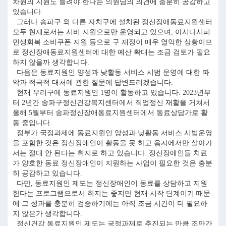
차원의 지원도 늘려야 한다는 의원님의 의견에 충분히 공감하고
있습니다.
그러나 송파구 외 다른 자치구에 설치된 정신장애동료지원센터
모두 현재로서는 시비 지원으로만 운영되고 있으며, 아시다시피
민생회복 소비쿠폰 지원 등으로 구 재정이 매우 열악한 상황이므
로 정신장애동료지원센터에 대한 예산 확대는 조금 검토가 필요
하지 않을까 생각합니다.
다음은 동료지원인 양성과 낮활동 서비스 시범 운영에 대한 파
악과 적극적 대처에 관한 질문에 답변드리겠습니다.
현재 우리구에 동료지원인 1명이 활동하고 있습니다. 2023년부
터 2년간 송파구정신건강복지센터에서 직업정신 재활을 거쳐서
올해 5월부터 송파정신장애동료지원센터에서 동료상담가로 활
동 중입니다.
정부가 국정과제에 동료지원인 양성과 낮활동 서비스 시범운영
을 포함한 것은 정신장애인이 활동을 못 하고 음지에서만 살아가
서는 절대 안 된다는 취지로 하고 있습니다. 정신장애인들 치료
가 양호한 동료 정신장애인이 지원하는 사업이 필요한 것은 충분
히 공감하고 있습니다.
다만, 동료지원인 제도는 정신장애인이 동료를 상담하고 지원
한다는 프로그램으로서 취지는 좋지만 현재 시작 단계이기 때문
에 그 성과를 충분히 검증하기에는 아직 조금 시간이 더 필요하
지 않은가 생각합니다.
정신건강 동료지원인 제도는 국정과제로 추진되는 만큼 조만간