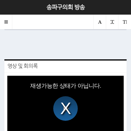
제322회 조례정비특별위원회 제3차
송파구의회 방송
2025.05.22
Toggle
의회
조례정비특별위원회
navigation
영상 및 회의록
This
is
재생가능한 상태가 아닙니다.
a
modal
window.
Play