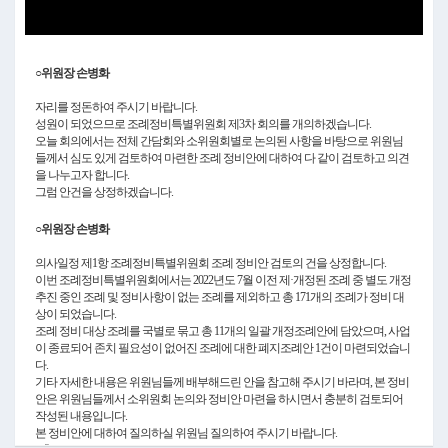
Video
○위원장 손병화
자리를 정돈하여 주시기 바랍니다.
성원이 되었으므로 조례정비특별위원회 제3차 회의를 개의하겠습니다.
오늘 회의에서는 전체 간담회와 소위원회별로 논의된 사항을 바탕으로 위원님
들께서 심도 있게 검토하여 마련한 조례 정비안에 대하여 다 같이 검토하고 의견
을 나누고자 합니다.
그럼 안건을 상정하겠습니다.
○위원장 손병화
의사일정 제1항 조례정비특별위원회 조례 정비안 검토의 건을 상정합니다.
이번 조례정비특별위원회에서는 2022년도 7월 이전 제·개정된 조례 중 별도 개정
추진 중인 조례 및 정비사항이 없는 조례를 제외하고 총 171개의 조례가 정비 대
상이 되었습니다.
조례 정비 대상 조례를 국별로 묶고 총 11개의 일괄 개정조례안에 담았으며, 사업
이 종료되어 존치 필요성이 없어진 조례에 대한 폐지조례안 1건이 마련되었습니
다.
기타 자세한 내용은 위원님들께 배부해드린 안을 참고해 주시기 바라며, 본 정비
안은 위원님들께서 소위원회 논의와 정비안 마련을 하시면서 충분히 검토되어
작성된 내용입니다.
본 정비안에 대하여 질의하실 위원님 질의하여 주시기 바랍니다.