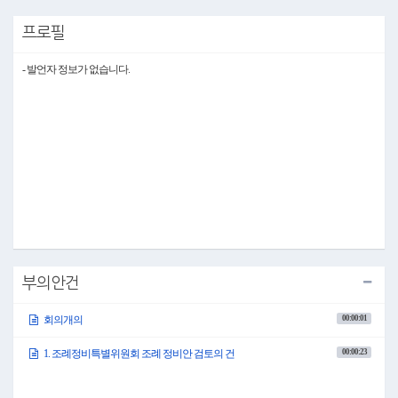
(「없습니다.」하는 이 있음)
이의가 없으므로 의사일정 제1항 조례정비특별위원회 조례 정비안 검토의 건은
프로필
이것으로 모두 마치겠습니다.
그러면 이 조례 정비안으로 집행부의 의견을 듣는 절차를 거친 후 다음 4차 회의
는 6월 11일 개의하도록 하겠습니다.
- 발언자 정보가 없습니다.
오늘 회의는 이것으로 모두 마치고 산회를 선포합니다.
부의안건
00:00:01
회의개의
00:00:23
1. 조례정비특별위원회 조례 정비안 검토의 건