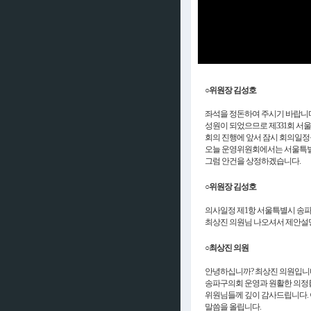
○위원장 김성호
좌석을 정돈하여 주시기 바랍니다
성원이 되었으므로 제331회 서
회의 진행에 앞서 잠시 회의일정
오늘 운영위원회에서는 서울특별
그럼 안건을 상정하겠습니다.
○위원장 김성호
의사일정 제1항 서울특별시 송
최상진 의원님 나오셔서 제안설
○최상진 의원
안녕하십니까? 최상진 의원입니
송파구의회 운영과 원활한 의정활
위원님들께 깊이 감사드립니다. 
말씀을 올립니다.