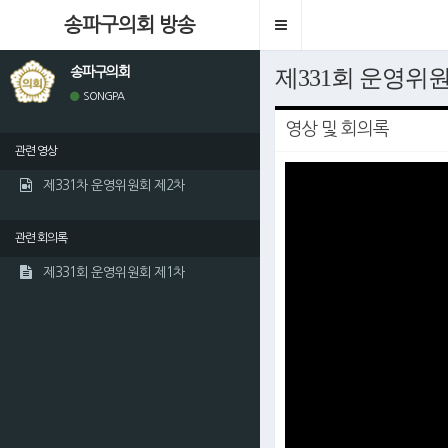
송파구의회 방송
Toggle
navigation
송파구의회
제331회 운영위
SONGPA
영상 및 회의록
관련 영상
This
is
제331차 운영위원회 제2차
a
modal
window.
관련 회의록
제331회 운영위원회 제1차