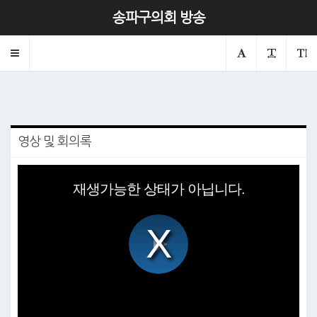
제331회 본회의 제1차
송파구의회 방송
2026.05.07
의회
본회의
Toggle
navigation
영상 및 회의록
This
is
재생가능한 상태가 아닙니다.
a
modal
window.
Play