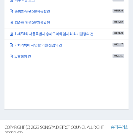
사무국장 오미자입니다.
00:09:10
손병화 위원 5분자유발언
제331회 송파구의회 임시회와 관련된 사항을 보고드리겠습니다.
먼저, 집회 경위입니다.
00:16:02
김순애 위원 5분자유발언
지난 4월 24일 정주리 의원님 외 여덟 분의 의원으로부터 임시회 집회 요구가 있
어 지방자치법 제54조에 따라 2026년 4월 30일 집회 공고를 하였고, 오늘 제331회
임시회를 개회하게 되었습니다.
00:20:49
1. 제331회 서울특별시 송파구의회 임시회 회기결정의 건
다음은 안건 접수 현황입니다.
이번 회기에 의원발의 의안으로 서울특별시 송파구의회 예산결산특별위원회 구
00:21:17
2. 회의록에 서명할 의원 선임의 건
성 결의안, 서울특별시 송파구의회 위원회 조례 일부개정조례안, 이륜자동차 불
법주정차 단속체계 개선 및 도로교통법 시행령 정비 촉구 건의안 총 3건이 발의
00:21:41
3. 휴회의 건
되었습니다.
이상 접수된 3건의 의안 중 운영위원회에 2건, 도시건설위원회에 1건을 회부하였
으며, 접수된 의안의 자세한 사항은 인트라넷에 게시하였습니다.
마지막으로, 5분자유발언 신청 현황입니다.
오늘 회의에서는 손병화 의원님, 김순애 의원님 두 분이 5분자유발언을 신청하셨
습니다.
이상 보고를 마치겠습니다.
●의장 이혜숙
오미자 사무국장님 수고하셨습니다.
다음은 5분자유발언을 듣도록 하겠습니다.
손병화 의원님 나오셔서 발언하여 주시기 바랍니다.
(참조)
COPYRIGHT (C) 2023 SONGPA DISTRCT COUNCIL ALL RIGHT
송파구의회
제331회 송파구의회 임시회 제1차 본회의 5분자유발언 현황