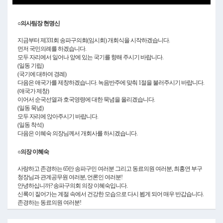
Video
○의사팀장 현명신
지금부터 제331회 송파구의회(임시회) 개회식을 시작하겠습니다.
먼저 국민의례를 하겠습니다.
모두 자리에서 일어나 앞에 있는 국기를 향해 주시기 바랍니다.
(일동 기립)
(국기에 대하여 경례)
다음은 애국가를 제창하겠습니다. 녹음반주에 맞춰 1절을 불러주시기 바랍니다.
(애국가 제창)
이어서 순국선열과 호국영령에 대한 묵념을 올리겠습니다.
(일동 묵념)
모두 자리에 앉아주시기 바랍니다.
(일동 착석)
다음은 이혜숙 의장님께서 개회사를 하시겠습니다.
○의장 이혜숙
사랑하고 존경하는 65만 송파구민 여러분 그리고 동료의원 여러분, 최홍연 부구
청장님과 관계공무원 여러분, 언론인 여러분!
안녕하십니까? 송파구의회 의장 이혜숙입니다.
신록이 짙어가는 계절 속에서 건강한 모습으로 다시 뵙게 되어 매우 반갑습니다.
존경하는 동료의원 여러분!
어느덧 제9대 송파구의회 임기가 막바지에 접어들고 있습니다.
남은 시간은 단순한 마무리의 시간이 아니라 송파구민께 드린 약속을 실질적인