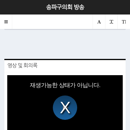
제323회 조례정비특별위원회 제4차
송파구의회 방송
2025.06.11
Toggle
의회
조례정비특별위원회
navigation
영상 및 회의록
This
is
재생가능한 상태가 아닙니다.
a
modal
window.
Play