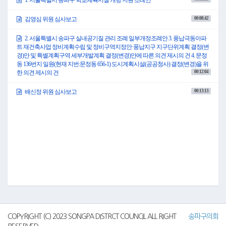
인을 상대로 김밥을 만드는 단발성 행사뿐입니다. 이런 방식으로는 송파의 관광
경쟁력을 결코 키울 수 없습니다.
00:08:42
김영심 위원 심사보고
문제는 잠실종합운동장만이 아닙니다. 송파의 대표 관광자원인 석촌호수 역시
관리상태가 실망스럽습니다. 본 의원이 직접 현장을 확인했을 때 호수갤러리에
는 페인트가 벗겨진 부분이 그대로 방치되어 있었습니다.
2. 서울특별시 송파구 실내공기질 관리 조례 일부개정조례안 3. 풍납극동아파
그런데 이 모습은 올해만의 문제가 아니었습니다. 작년에도 크게 다르지 않았습
트 재건축사업 정비계획수립 및 정비구역지정안·풍납지구 지구단위계획 결정(변
니다. 또한 석촌호수 인근 계단 역시 사진에서 보이는 것처럼 정비되지 않은 채 흉
경)안 및 특별계획구역 세부개발계획 결정(변경)안에 따른 의견 제시의 건 4. 문정
물스럽게 방치되어 있었습니다. 이렇게 관리가 미흡한 공간을 두고 어떻게 대표
동 136번지 일원(현재 지번:문정동 656-1) 도시계획시설(공공청사) 결정(변경)을 위
관광명소라 자신 있게 말할 수 있겠습니까?
00:12:04
한 의견 제시의 건
더욱 우려스러운 것은 안전입니다. 본 의원이 확인한 바로는 석촌호수 일대 어디
에도 소화기가 배치되어 있지 않았습니다. 많은 주민과 관광객이 찾는 공간이라
00:13:13
배신정 위원 심사보고
면 미관 관리도 중요하지만, 기본적인 안전장비 배치부터 철저하게 준비되어 있
어야 합니다. 관광은 보여주기가 아니라 현장관리의 총합입니다.
여기에 더해 본 의원은 호수벚꽃축제 운영 방식도 지적하지 않을 수 없습니다. 축
제에는 예산이 편성되어 있습니다. 그렇다면 그 예산 범위 안에서 충분한 안전인
력을 확보하고 전문인력 중심으로 현장을 운영하는 것이 상식입니다.
그런데 왜 정작 현장에서는 직원들이 동원되어 안전관리를 하고 있습니까? 직원
들은 안전요원 공백을 메우기 위한 대체인력이 아니라 본연의 행정업무를 수행
해야 할 소중한 인력입니다. 예산은 세워놓고도 필요한 안전인력을 충분히 확보
하지 않은 채 직원 투입으로 현장을 버티는 구조라면 그것은 체계적인 축제 운영
이 아니라 시스템 부재를 인력으로 메우는 것에 불과합니다.
송파구는 이제 바뀌어야 합니다.
첫째, 잠실종합운동장을 전략적 관광자산으로 보고 포토존과 안내체계를 조속
히 마련해야 합니다.
둘째, 석촌호수 호수갤러리와 주변 계단 등 방치된 시설물은 즉시 정비해야 합니
COPYRIGHT (C) 2023 SONGPA DISTRCT COUNCIL ALL RIGHT
송파구의회
다.