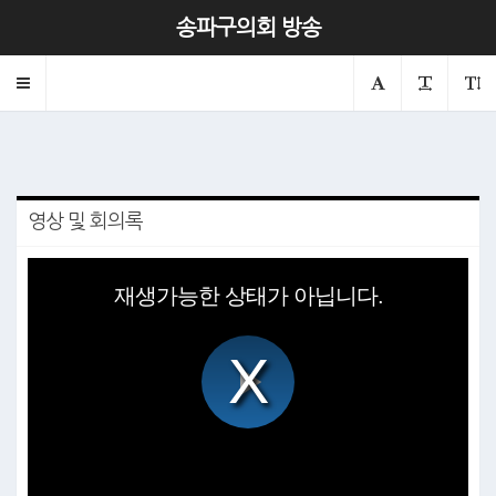
제330회 본회의 제2차
송파구의회 방송
2026.04.14
의회
본회의
Toggle
navigation
영상 및 회의록
This
is
재생가능한 상태가 아닙니다.
a
modal
window.
Play