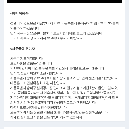
Video
○의장 이혜숙
성원이 되었으므로 지금부터 제330회 서울특별시 송파구의회 임시회 제2차 본회
의를 개의하겠습니다.
먼저 사무국장으로부터 본회의 보고사항에 대한 보고가 있겠습니다.
오미자 사무국장 나오셔서 보고하여 주시기 바랍니다.
○사무국장 오미자
사무국장 오미자입니다.
보고사항을 말씀드리겠습니다.
제330회 임시회 기간 중 위원회별 의안심사 내역을 보고드리겠습니다.
먼저 행정교육위원회 소관 사항입니다.
서울특별시 송파구 학교체육시설 개방 지원 조례안 1건이 원안가결 되었습니다.
다음은 도시건설위원회 소관 사항입니다.
서울특별시 송파구 실내공기질 관리 조례 일부개정조례안 1건이 원안가결 되었
으며, 풍납극동아파트 재건축사업 정비계획수립 및 정비구역지정안·풍납지구
지구단위계획 결정(변경)안 및 특별계획구역 세부개발계획 결정(변경)안에 따른
의견 제시의 건 등 총 2건이 각각 찬성의견으로 채택되었습니다.
마지막으로 5분자유발언 신청현황입니다.
오늘 회의에서는 장원만 의원님 한 분이 5분자유발언을 신청하셨습니다.
자세한 심사보고 사항은 인트라넷에 게시하였습니다.
이상 보고를 마치겠습니다.